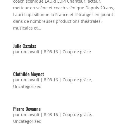
coach scénique LAURI LUPI Chanteur, acteur,
metteur en scène et coach scénique Depuis 20 ans,
Lauri Lupi sillonne la France et l’étranger en jouant
dans de nombreuses productions théâtrales,
musicales et...
Julie Cazalas
par
umlawuli
|
8 03 16
|
Coup de grâce
Clothilde Moynot
par
umlawuli
|
8 03 16
|
Coup de grâce
,
Uncategorized
Pierre Devanne
par
umlawuli
|
8 03 16
|
Coup de grâce
,
Uncategorized