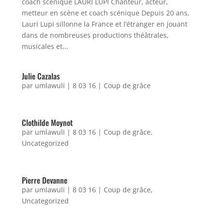
coach scénique LAURI LUPI Chanteur, acteur,
metteur en scène et coach scénique Depuis 20 ans,
Lauri Lupi sillonne la France et l’étranger en jouant
dans de nombreuses productions théâtrales,
musicales et...
Julie Cazalas
par
umlawuli
|
8 03 16
|
Coup de grâce
Clothilde Moynot
par
umlawuli
|
8 03 16
|
Coup de grâce
,
Uncategorized
Pierre Devanne
par
umlawuli
|
8 03 16
|
Coup de grâce
,
Uncategorized