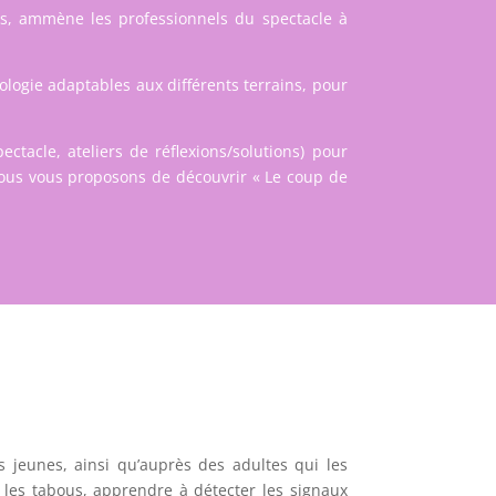
es
, ammène les professionnels du spectacle à
logie adaptables aux différents terrains, pour
ectacle, ateliers de réflexions/solutions) pour
 Nous vous proposons de découvrir «
Le coup de
 jeunes, ainsi qu’auprès des adultes qui les
r les tabous, apprendre à détecter les signaux