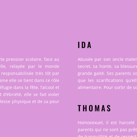
IDA
rte pression scolaire, face au
Abusée par son oncle mater
lle, relayée par le monde
secret, sa honte, sa blessu
 responsabilisée très tôt par
grande gaité. Ses parents so
ne elle se tient dans ce rôle
que les scarifications qu’e
fugie dans la fête, l’alcool et
alimentaire. Pour sortir de s
d’ébriété, elle se fait violer
lesse physique et de sa peur
THOMAS
Homosexuel, il est harcelé
parents qui ne sont pas prêt
de tranquillité et de respect