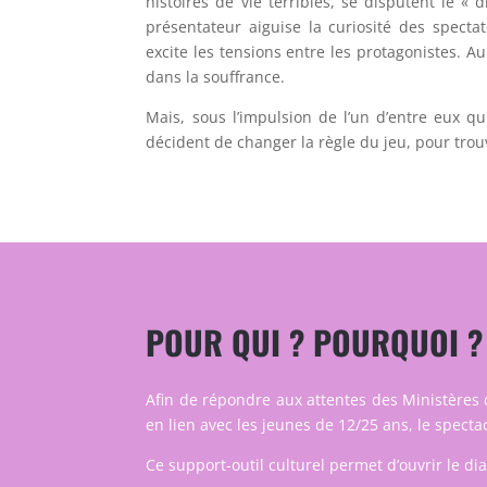
histoires de vie terribles, se disputent le « 
présentateur aiguise la curiosité des specta
excite les tensions entre les protagonistes. Au
dans la souffrance.
Mais, sous l’impulsion de l’un d’entre eux qu
décident de changer la règle du jeu, pour trou
POUR QUI ? POURQUOI ?
Afin de répondre aux attentes des Ministères d
en lien avec les jeunes de 12/25 ans, le specta
Ce support-outil culturel permet d’ouvrir le di