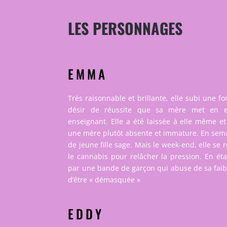
LES PERSONNAGES
EMMA
Très raisonnable et brillante, elle subi une fo
désir de réussite que sa mère met en e
enseignant. Elle a été laissée à elle même et
une mère plutôt absente et immature. En semai
de jeune fille sage. Mais le week-end, elle se ré
le cannabis pour relâcher la pression. En état 
par une bande de garçon qui abuse de sa faib
d’être « démasquée »
EDDY