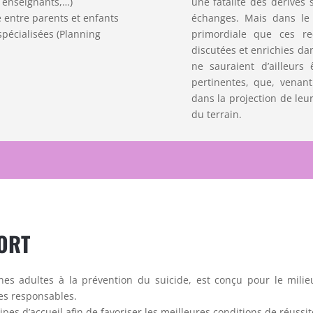
, enseignants,…)
une fatalité des dérives s
 entre parents et enfants
échanges. Mais dans le 
spécialisées (Planning
primordiale que ces re
discutées et enrichies dan
ne sauraient d’ailleurs 
pertinentes, que, venan
dans la projection de leu
du terrain.
ORT
nes adultes à la prévention du suicide, est conçu pour le milieu
tes responsables.
pes d’accueil afin de favoriser les meilleures conditions de réussit