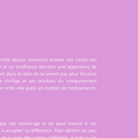
nelle depuis plusieurs années elle cache son
re et sa souffrance derrière une apparence de
nt dans le déni et ne voient pas plus l’inceste
lle s’inflige et ses troubles du comportement
on enfer elle avale un cocktail de médicaments.
 par son entourage et ne peut s’ouvrir à ses
 à accepter sa différence. Pour obtenir un peu
 de la part des autres collégiens, il met sa vie