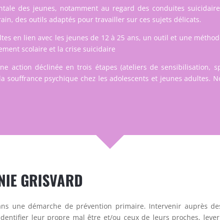
mentale des jeunes, notamment au regard des
conduites suicidair
in, des outils adaptés pour travailler sur ces sujets délicats.
es en lien avec les jeunes de 12 à 25 ans, un outil et une méthodo
ement scolaire et la crise suicidaire
 action déclinée en trois étapes (ateliers de sensibilisation, sp
à la souffrance psychique chez les adolescents et jeunes adultes.
NIE GRISVARD
ans une démarche de prévention primaire. Intervenir auprès des
dentifier leur propre mal être et/ou ceux de leurs proches, leve