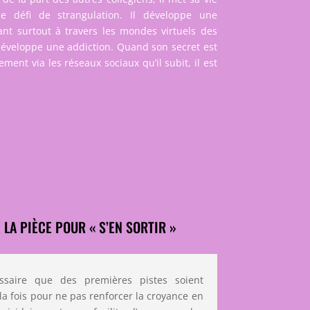
e défi de strangulation. Il développe une
ant surtout à travers les mondes virtuels des
 développe une addiction. Quand son secret est
ent via les réseaux sociaux qu’il subit, il est
 LA PIÈCE POUR « S’EN SORTIR »
ssaire que des premières pistes soient
la fois pour ne pas renforcer la croyance en