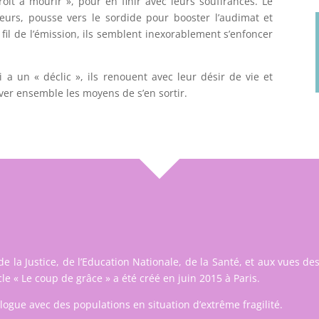
droit à mourir », pour en finir avec leurs souffrances. Le
teurs, pousse vers le sordide pour booster l’audimat et
 fil de l’émission, ils semblent inexorablement s’enfoncer
i a un « déclic », ils renouent avec leur désir de vie et
ver ensemble les moyens de s’en sortir.
e la Justice, de l’Education Nationale, de la Santé, et aux vues des
cle «
Le coup de grâce
» a été créé en juin 2015 à Paris.
alogue avec des populations en situation d’extrême fragilité.