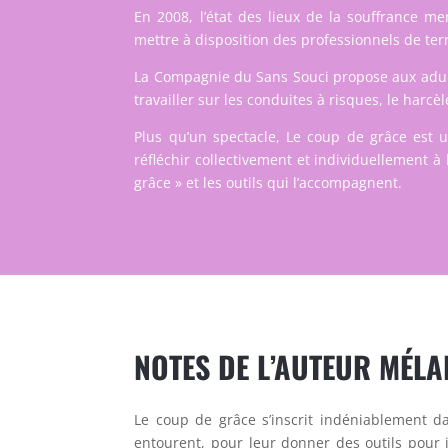
En 2008, l’état des lieux de la souffrance 
mettre à disposition des professionnels de terra
La
Compagnie du Sans Souci
propose aux adult
travailler sur les conduites à risques, le harcèl
Plus qu’un spectacle, Le coup de grâce est une
réfléchir collectivement et individuellement 
grâce
» et les outils qui l’accompagnent.
NOTES DE L’AUTEUR MÉLA
Le coup de grâce s’inscrit indéniablement d
entourent, pour leur donner des outils pour i