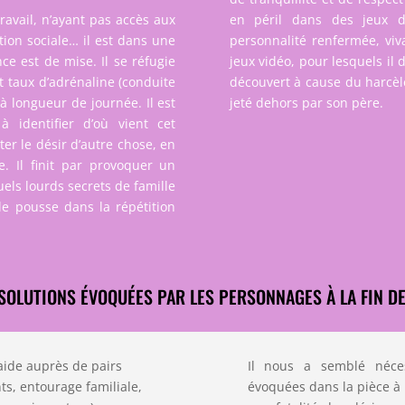
ravail, n’ayant pas accès aux
en péril dans des jeux d
tion sociale… il est dans une
personnalité renfermée, viv
nce est de mise. Il se réfugie
jeux vidéo, pour lesquels il
 taux d’adrénaline (conduite
découvert à cause du harcèlem
à longueur de journée. Il est
jeté dehors par son père.
à identifier d’où vient cet
r le désir d’autre chose, en
. Il finit par provoquer un
uels lourds secrets de famille
e pousse dans la répétition
SOLUTIONS ÉVOQUÉES PAR LES PERSONNAGES À LA FIN DE
’aide auprès de pairs
Il nous a semblé néce
nts, entourage familiale,
évoquées dans la pièce à 