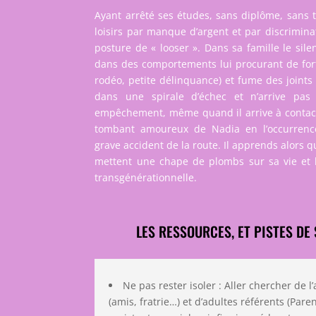
Ayant arrêté ses études, sans diplôme, sans t
loisirs par manque d’argent et par discrimina
posture de « looser ». Dans sa famille le sile
dans des comportements lui procurant de fort
rodéo, petite délinquance) et fume des joints 
dans une spirale d’échec et n’arrive pas 
empêchement, même quand il arrive à contacte
tombant amoureux de Nadia en l’occurrence
grave accident de la route. Il apprends alors q
mettent une chape de plombs sur sa vie et l
transgénérationnelle.
LES RESSOURCES, ET PISTES DE 
Ne pas rester isoler : Aller chercher de l
(amis, fratrie…) et d’adultes référents (Pare